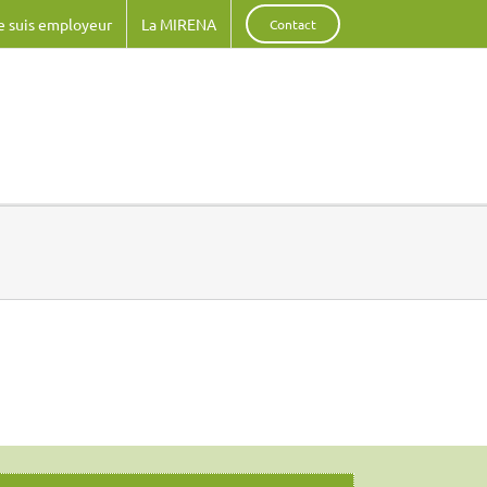
e suis employeur
La MIRENA
Contact
rsonal and familial history.