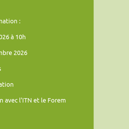
 with its Art Deco flip-case, suggests a connoisseur of
mation :
026 à 10h
mbre 2026
s
ation
n avec l’ITN et le Forem