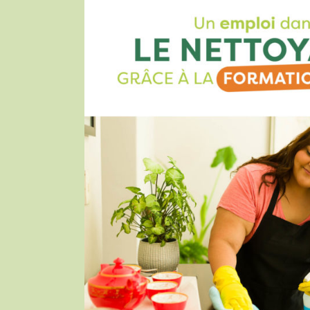
replica zenith uhren
The watch a man chooses speaks a nuanced language about his 
design and history.
Replika Zegarkami
replika cartier ure
replica jaeger lecoultre watches