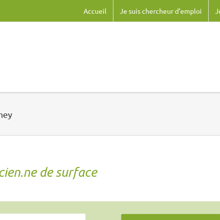
Accueil
Je suis chercheur d’emploi
J
ney
cien.ne de surface
sophy transforms the watch from a commodity into a custodian of pe