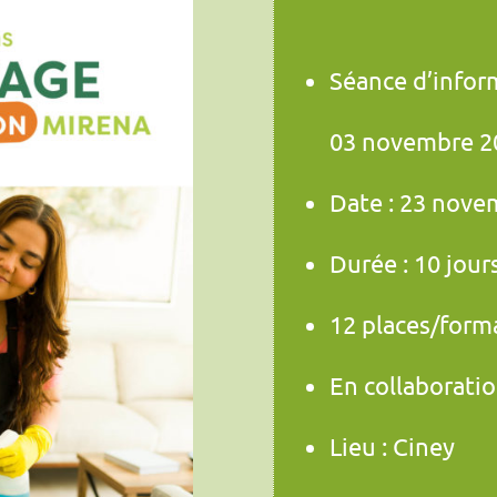
identity. The understated elegance of a Jaeger-LeCoultre Reverso,
Séance d’infor
03 novembre 2
Date : 23 nove
Durée : 10 jour
12 places/form
En collaboratio
Lieu : Ciney