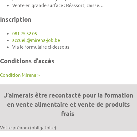
Vente en grande surface : Réassort, caisse…
Inscription
081 25 52 05
accueil@mirena-job.be
Via le formulaire ci-dessous
Conditions d’accès
Condition Mirena >
J’aimerais être recontacté pour la formation
en vente alimentaire et vente de produits
frais
Votre prénom (obligatoire)